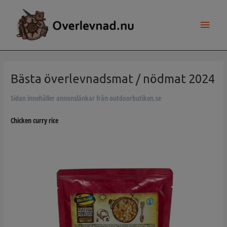
Hoppa
till
Huvu
innehåll
Bästa överlevnadsmat / nödmat 2024
Sidan innehåller annonslänkar från outdoorbutiken.se
Chicken curry rice