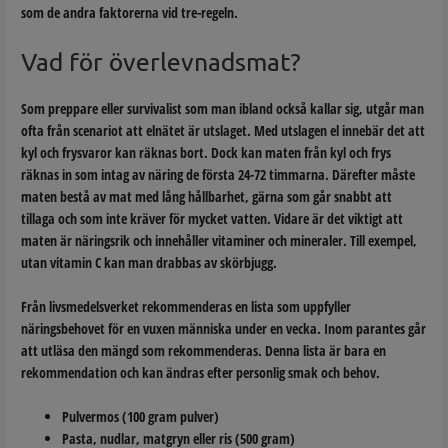
som de andra faktorerna vid tre-regeln.
Vad för överlevnadsmat?
Som preppare eller survivalist som man ibland också kallar sig, utgår man
ofta från scenariot att elnätet är utslaget. Med utslagen el innebär det att
kyl och frysvaror kan räknas bort. Dock kan maten från kyl och frys
räknas in som intag av näring de första 24-72 timmarna. Därefter måste
maten bestå av mat med lång hållbarhet, gärna som går snabbt att
tillaga och som inte kräver för mycket vatten. Vidare är det viktigt att
maten är näringsrik och innehåller vitaminer och mineraler. Till exempel,
utan vitamin C kan man drabbas av skörbjugg.
Från livsmedelsverket rekommenderas en lista som uppfyller
näringsbehovet för en vuxen människa under en vecka. Inom parantes går
att utläsa den mängd som rekommenderas. Denna lista är bara en
rekommendation och kan ändras efter personlig smak och behov.
Pulvermos (100 gram pulver)
Pasta, nudlar, matgryn eller ris (500 gram)