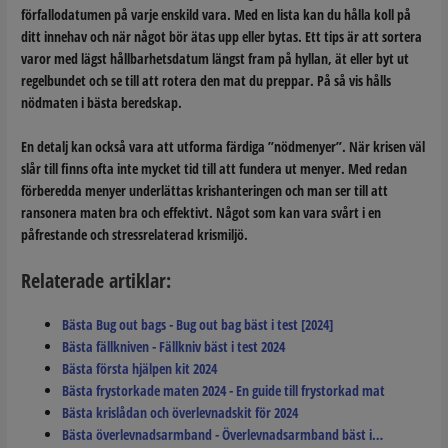
förfallodatumen på varje enskild vara. Med en lista kan du hålla koll på
ditt innehav och när något bör ätas upp eller bytas. Ett tips är att sortera
varor med lägst hållbarhetsdatum längst fram på hyllan, ät eller byt ut
regelbundet och se till att rotera den mat du preppar. På så vis hålls
nödmaten i bästa beredskap.
En detalj kan också vara att utforma färdiga ”nödmenyer”. När krisen väl
slår till finns ofta inte mycket tid till att fundera ut menyer. Med redan
förberedda menyer underlättas krishanteringen och man ser till att
ransonera maten bra och effektivt. Något som kan vara svårt i en
påfrestande och stressrelaterad krismiljö.
Relaterade artiklar:
Bästa Bug out bags - Bug out bag bäst i test [2024]
Bästa fällkniven - Fällkniv bäst i test 2024
Bästa första hjälpen kit 2024
Bästa frystorkade maten 2024 - En guide till frystorkad mat
Bästa krislådan och överlevnadskit för 2024
Bästa överlevnadsarmband - Överlevnadsarmband bäst i…