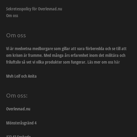
Sekretesspolicy för Overlevnad.nu
Om oss
Om oss
Vi är medvetna medborgare som gillar att vara förberedda och se till att
om krisen är framme. Med många års erfarenhet inom det militära och
friluftsliv så vet vi vilka produkter som fungerar. Läs mer om oss
här
Mvh Leif och Anita
Om oss:
Overlevnad.nu
Mönsteråsgränd 4
122 43 Enskede