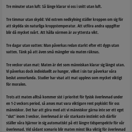
Tre minuter
utan luft: Så länge klarar vi oss i snitt utan luft.
Tre timmar
utan skydd: Vid extrem nedkylning ställer kroppen om sig för
att skydda sin naturliga kroppstemperatur. Att utföra andra uppgifter
blir då mycket svårt. Att hålla värmen är av yttersta vikt.
Tre dagar
utan vatten: Man påverkas redan starkt efter ett dygn utan
vatten. Tänk på att även små mängder via maten räknas.
Tre veckor
utan mat: Maten är det som människan klarar sig längst utan.
Vi påverkas dock individuellt av hunger, vilket i sin tur påverkar våra
beslut annorlunda. Studier har visat att mat upplevs som mycket viktigt
för moralen.
Trots att maten alltså kommer sist i prioritet för fysisk överlevnad under
en 1-2 veckors period, så anses mat vara viktigare rent psykiskt för oss
människor. Det har att göra med att vi människor gärna inte ser ett eget
”slut” inom 3 veckor, överlevnad är vår starkaste instinkt och därför
ställer våra hjärnor in sig automatiskt på ett längre tidsperspektiv för vår
överlevnad. Vid sådant scenario blir maten minst lika viktig för överlevnad