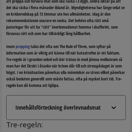
att preppa och förvara mat som ska räcka i 3 dygn, andra siktar på att
det ska räcka i flera månader ibland år. Myndigheterna har länge velat se
en krisberedskap på 72 timmar ute hos allmänheten. Idag är den
rekommendationen snarare en vecka. Det behövs ofta rätt små
justeringar för att ha ”rätt” överlevnadsmat hemma i skafferiet, som
förvaras rätt och som har tillräckligt lång hållbarhet.
Inom
prepping
talas det ofta om The Rule of Three, som syftar på
information som är viktig att känna till när katastrofen är ett faktum.
Tre-regeln är i grunden enkel och bör tränas in med jämna mellanrum så
man har det färskt i åtanke när krisen slår till och stresspåslaget är som
högst. I en krissituation påverkas alla människor av stress vilket påverkar
också besluten generellt som måste fattas, ofta på mycket kort tid. Tre-
regeln kan då komma att hjälpa.
Innehållsförteckning överlevnadsmat
Tre-regeln: