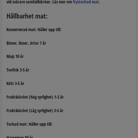
vid svårare samhällskriser. Läs mer om
frystorkad mat
.
Hållbarhet mat:
Konserverad mat:
Håller upp till:
Bönor, linser, ärtor 7 år
Majs 10 år
Tonfisk 3-5 år
Kött 3-5 år
Frukt&Grönt (hög syrlighet) 1-2 år
Frukt&Grönt (Låg syrlighet) 3-5 år
Torkad mat:
Håller upp till:
Havregryn 30 år